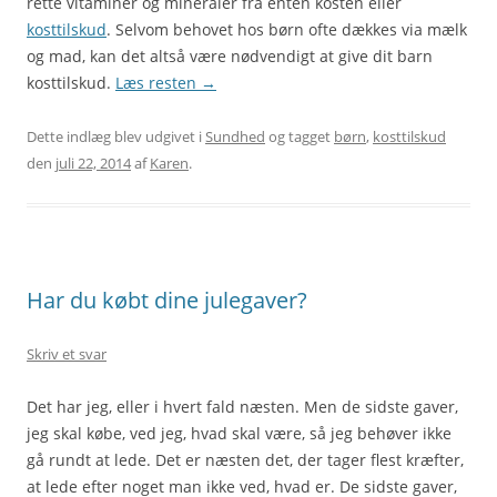
rette vitaminer og mineraler fra enten kosten eller
kosttilskud
. Selvom behovet hos børn ofte dækkes via mælk
og mad, kan det altså være nødvendigt at give dit barn
kosttilskud.
Læs resten
→
Dette indlæg blev udgivet i
Sundhed
og tagget
børn
,
kosttilskud
den
juli 22, 2014
af
Karen
.
Har du købt dine julegaver?
Skriv et svar
Det har jeg, eller i hvert fald næsten. Men de sidste gaver,
jeg skal købe, ved jeg, hvad skal være, så jeg behøver ikke
gå rundt at lede. Det er næsten det, der tager flest kræfter,
at lede efter noget man ikke ved, hvad er. De sidste gaver,