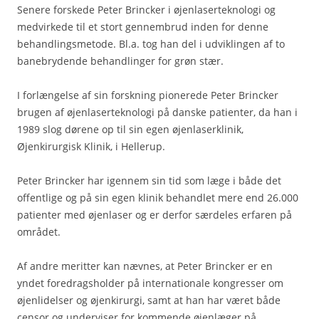
Senere forskede Peter Brincker i øjenlaserteknologi og
medvirkede til et stort gennembrud inden for denne
behandlingsmetode. Bl.a. tog han del i udviklingen af to
banebrydende behandlinger for grøn stær.
I forlængelse af sin forskning pionerede Peter Brincker
brugen af øjenlaserteknologi på danske patienter, da han i
1989 slog dørene op til sin egen øjenlaserklinik,
Øjenkirurgisk Klinik, i Hellerup.
Peter Brincker har igennem sin tid som læge i både det
offentlige og på sin egen klinik behandlet mere end 26.000
patienter med øjenlaser og er derfor særdeles erfaren på
området.
Af andre meritter kan nævnes, at Peter Brincker er en
yndet foredragsholder på internationale kongresser om
øjenlidelser og øjenkirurgi, samt at han har været både
censor og underviser for kommende øjenlæger på