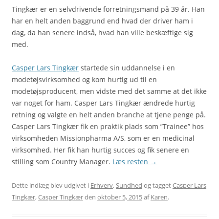
Tingkær er en selvdrivende forretningsmand på 39 år. Han
har en helt anden baggrund end hvad der driver ham i
dag, da han senere indså, hvad han ville beskæftige sig
med.
Casper Lars Tingkær
startede sin uddannelse i en
modetøjsvirksomhed og kom hurtig ud til en
modetøjsproducent, men vidste med det samme at det ikke
var noget for ham. Casper Lars Tingkær ændrede hurtig
retning og valgte en helt anden branche at tjene penge på.
Casper Lars Tingkær fik en praktik plads som ”Trainee” hos
virksomheden Missionpharma A/S, som er en medicinal
virksomhed. Her fik han hurtig succes og fik senere en
stilling som Country Manager.
Læs resten
→
Dette indlæg blev udgivet i
Erhverv
,
Sundhed
og tagget
Casper Lars
Tingkær
,
Casper Tingkær
den
oktober 5, 2015
af
Karen
.