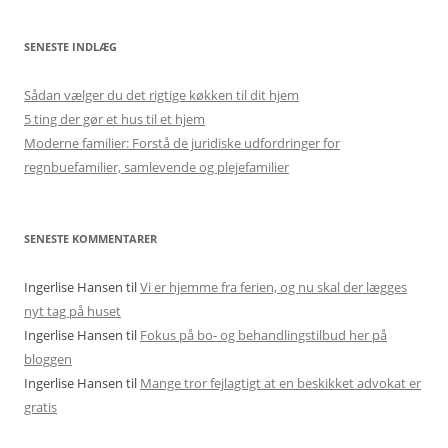
SENESTE INDLÆG
Sådan vælger du det rigtige køkken til dit hjem
5 ting der gør et hus til et hjem
Moderne familier: Forstå de juridiske udfordringer for
regnbuefamilier, samlevende og plejefamilier
SENESTE KOMMENTARER
Ingerlise Hansen
til
Vi er hjemme fra ferien, og nu skal der lægges
nyt tag på huset
Ingerlise Hansen
til
Fokus på bo- og behandlingstilbud her på
bloggen
Ingerlise Hansen
til
Mange tror fejlagtigt at en beskikket advokat er
gratis