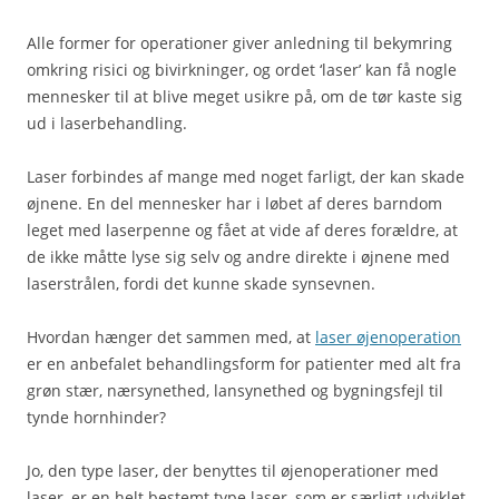
Alle former for operationer giver anledning til bekymring
omkring risici og bivirkninger, og ordet ‘laser’ kan få nogle
mennesker til at blive meget usikre på, om de tør kaste sig
ud i laserbehandling.
Laser forbindes af mange med noget farligt, der kan skade
øjnene. En del mennesker har i løbet af deres barndom
leget med laserpenne og fået at vide af deres forældre, at
de ikke måtte lyse sig selv og andre direkte i øjnene med
laserstrålen, fordi det kunne skade synsevnen.
Hvordan hænger det sammen med, at
laser øjenoperation
er en anbefalet behandlingsform for patienter med alt fra
grøn stær, nærsynethed, lansynethed og bygningsfejl til
tynde hornhinder?
Jo, den type laser, der benyttes til øjenoperationer med
laser, er en helt bestemt type laser, som er særligt udviklet