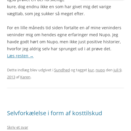
kure, dog endnu ikke en som har givet mig det varige
vægttab, som jeg sukker så meget efter.
For en lille måneds tid siden fortalte en af mine veninders
veninder mig om hendes egne erfaringer med Nupo. Jeg
havde godt hørt om Nupo, men ikke just positive historier,
hvorfor jeg aldrig selv har sprunget ud i at prøve det.
Læs resten
→
Dette indlæg blev udgivet i
Sundhed
og tagget
kur
,
nupo
den
juli 9,
2013
af
Karen
.
Selvforkælelse i form af kosttilskud
Skriv et svar