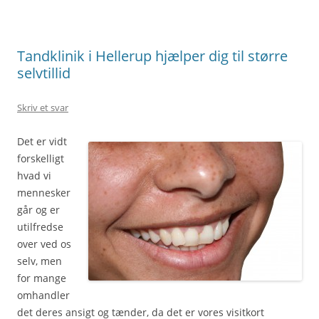
Tandklinik i Hellerup hjælper dig til større
selvtillid
Skriv et svar
Det er vidt
forskelligt
hvad vi
mennesker
går og er
utilfredse
over ved os
selv, men
for mange
omhandler
det deres ansigt og tænder, da det er vores visitkort