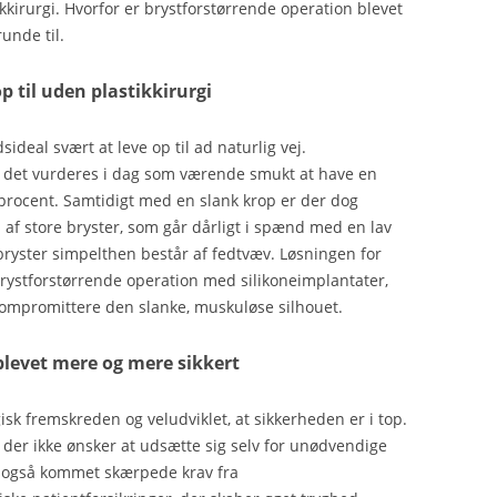
kirurgi. Hvorfor er brystforstørrende operation blevet
unde til.
p til uden plastikkirurgi
ideal svært at leve op til ad naturlig vej.
og det vurderes i dag som værende smukt at have en
procent. Samtidigt med en slank krop er der dog
m af store bryster, som går dårligt i spænd med en lav
 bryster simpelthen består af fedtvæv. Løsningen for
brystforstørrende operation med silikoneimplantater,
kompromittere den slanke, muskuløse silhouet.
blevet mere og mere sikkert
isk fremskreden og veludviklet, at sikkerheden er i top.
der ikke ønsker at udsætte sig selv for unødvendige
 er også kommet skærpede krav fra