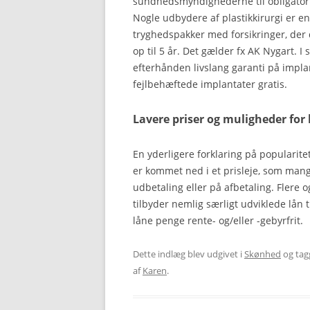
sundhedsmyndighederne til obligatoris
Nogle udbydere af plastikkirurgi er en
tryghedspakker med forsikringer, der 
op til 5 år. Det gælder fx AK Nygart. 
efterhånden livslang garanti på implan
fejlbehæftede implantater gratis.
Lavere priser og muligheder for l
En yderligere forklaring på popularite
er kommet ned i et prisleje, som man
udbetaling eller på afbetaling. Flere og
tilbyder nemlig særligt udviklede lån t
låne penge rente- og/eller -gebyrfrit.
Dette indlæg blev udgivet i
Skønhed
og tag
af
Karen
.