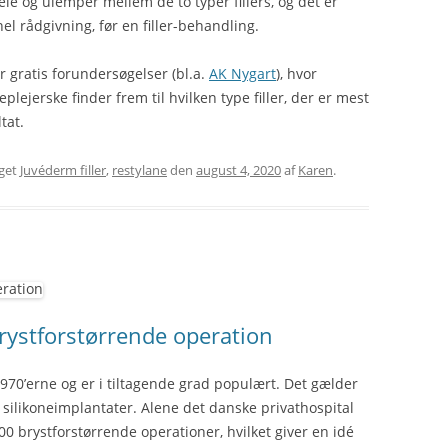
dele og ulemper mellem de to typer fillers, og det er
nel rådgivning, før en filler-behandling.
er gratis forundersøgelser (bl.a.
AK Nygart
), hvor
jerske finder frem til hvilken type filler, der er mest
tat.
get
Juvéderm filler
,
restylane
den
august 4, 2020
af
Karen
.
brystforstørrende operation
1970’erne og er i tiltagende grad populært. Det gælder
silikoneimplantater. Alene det danske privathospital
0 brystforstørrende operationer, hvilket giver en idé