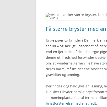
Få større bryster med en
Unge piger og kvinder i Danmark er i
ser ud – og særligt udseendet på dere
end en fjerdedel af de adspurgte piger
denne utilfredshed forsvinder desvær
om, at kvinderne gerne ville have
stør
deres barm; måske det ene bryst er skæv
graviditet og amning.
Der findes dog heldigvis en løsning, 
klinikker tilbyder nemlig brystforstør
silikoneimplantat (deraf termen silikon
brystforstørrelse med eget fedt
.