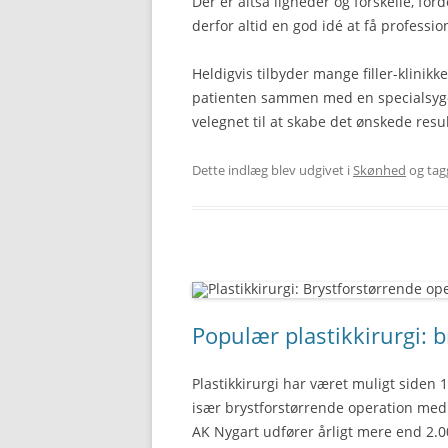
Der er altså ligheder og forskelle, for
derfor altid en god idé at få professio
Heldigvis tilbyder mange filler-klinikk
patienten sammen med en specialsygeple
velegnet til at skabe det ønskede resul
Dette indlæg blev udgivet i
Skønhed
og tag
Populær plastikkirurgi: 
Plastikkirurgi har været muligt siden 
især brystforstørrende operation med 
AK Nygart udfører årligt mere end 2.00