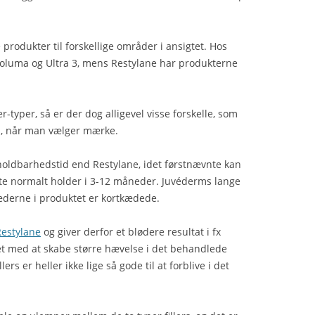
rodukter til forskellige områder i ansigtet. Hos
, Voluma og Ultra 3, mens Restylane har produkterne
r-typer, så er der dog alligevel visse forskelle, som
il, når man vælger mærke.
holdbarhedstid end Restylane, idet førstnævnte kan
vnte normalt holder i 3-12 måneder. Juvéderms lange
derne i produktet er kortkædede.
Restylane
og giver derfor et blødere resultat i fx
t med at skabe større hævelse i det behandlede
s er heller ikke lige så gode til at forblive i det