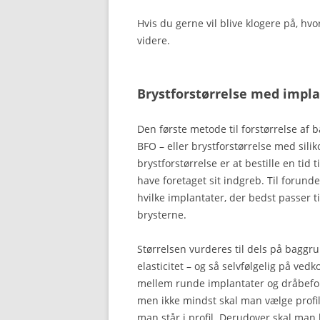
Hvis du gerne vil blive klogere på, hv
videre.
Brystforstørrelse med impl
Den første metode til forstørrelse af b
BFO – eller brystforstørrelse med sili
brystforstørrelse er at bestille en tid
have foretaget sit indgreb. Til forun
hvilke implantater, der bedst passer til
brysterne.
Størrelsen vurderes til dels på bagg
elasticitet – og så selvfølgelig på ve
mellem runde implantater og dråbefo
men ikke mindst skal man vælge profil
man står i profil. Derudover skal man 