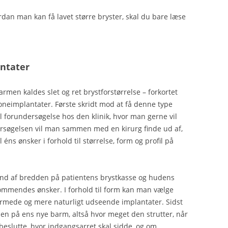
ordan man kan få lavet større bryster, skal du bare læse
antater
armen kaldes slet og ret brystforstørrelse – forkortet
koneimplantater. Første skridt mod at få denne type
 til forundersøgelse hos den klinik, hvor man gerne vil
dersøgelsen vil man sammen med en kirurg finde ud af,
 éns ønsker i forhold til størrelse, form og profil på
rund af bredden på patientens brystkasse og hudens
dkommendes ønsker. I forhold til form kan man vælge
rmede og mere naturligt udseende implantater. Sidst
en på ens nye barm, altså hvor meget den strutter, når
beslutte, hvor indgangsarret skal sidde, og om