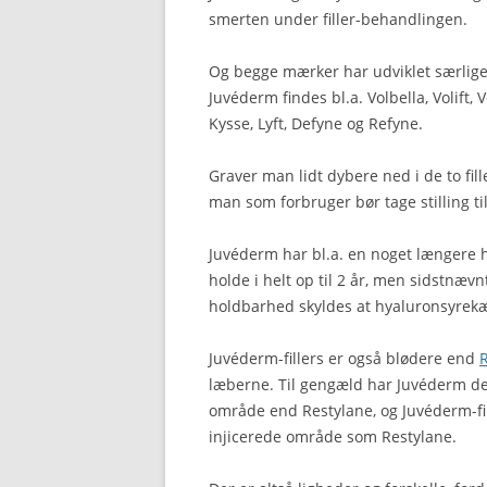
smerten under filler-behandlingen.
Og begge mærker har udviklet særlige p
Juvéderm findes bl.a. Volbella, Volift
Kysse, Lyft, Defyne og Refyne.
Graver man lidt dybere ned i de to fille
man som forbruger bør tage stilling t
Juvéderm har bl.a. en noget længere 
holde i helt op til 2 år, men sidstnæ
holdbarhed skyldes at hyaluronsyrekæ
Juvéderm-fillers er også blødere end
læberne. Til gengæld har Juvéderm de
område end Restylane, og Juvéderm-filler
injicerede område som Restylane.