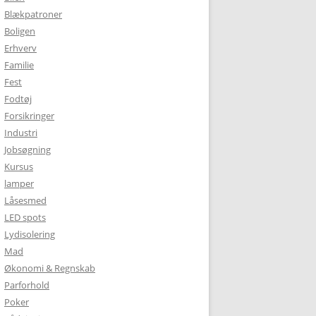
Blækpatroner
Boligen
Erhverv
Familie
Fest
Fodtøj
Forsikringer
Industri
Jobsøgning
Kursus
lamper
Låsesmed
LED spots
Lydisolering
Mad
Økonomi & Regnskab
Parforhold
Poker