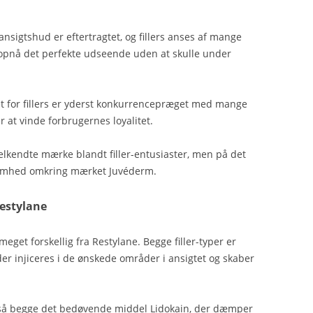
ansigtshud er eftertragtet, og fillers anses af mange
at opnå det perfekte udseende uden at skulle under
et for fillers er yderst konkurrencepræget med mange
r at vinde forbrugernes loyalitet.
lkendte mærke blandt filler-entusiaster, men på det
somhed omkring mærket Juvéderm.
Restylane
eget forskellig fra Restylane. Begge filler-typer er
der injiceres i de ønskede områder i ansigtet og skaber
så begge det bedøvende middel Lidokain, der dæmper