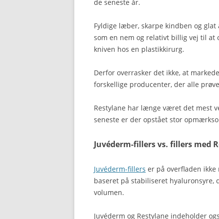
de seneste år.
Fyldige læber, skarpe kindben og glat 
som en nem og relativt billig vej til 
kniven hos en plastikkirurg.
Derfor overrasker det ikke, at marked
forskellige producenter, der alle prøve
Restylane har længe været det mest ve
seneste er der opstået stor opmærk
Juvéderm-fillers vs. fillers med 
Juvéderm-fillers
er på overfladen ikke m
baseret på stabiliseret hyaluronsyre, 
volumen.
Juvéderm og Restylane indeholder og