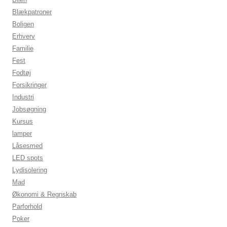
Blækpatroner
Boligen
Erhverv
Familie
Fest
Fodtøj
Forsikringer
Industri
Jobsøgning
Kursus
lamper
Låsesmed
LED spots
Lydisolering
Mad
Økonomi & Regnskab
Parforhold
Poker