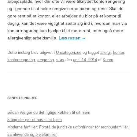
arbejdsplads, hvor der ofte vil være tilknyttet kontorrengøring
og lignende til at holde omgivelserne pæne og rene. Skal du
gøre rent på et kontor, eller arbejder du blot på et kontor til
daglig, kan det være vigtigt at sætte sig ind i, hvordan man via
kontorrengøring kan hjælpe til et mere rent, men også mere
allergivenligt arbejdsmiljø.
Læs resten
→
Dette indlæg blev udgivet i
Uncategorized
og tagget
allergi
,
kontor
,
kontorrengøring
,
rengøring
,
støv
den
april 14, 2014
af
Karen
.
SENESTE INDLÆG
Sådan vælger du det rigtige køkken til dit hjem
5 ting der gør et hus til et hjem
Moderne familier: Forstå de juridiske udfordringer for regnbuefamilier,
samlevende og plejefamilier