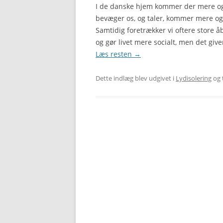
I de danske hjem kommer der mere og m
bevæger os, og taler, kommer mere og 
Samtidig foretrækker vi oftere store å
og gør livet mere socialt, men det gi
Læs resten
→
Dette indlæg blev udgivet i
Lydisolering
og 