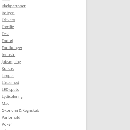
Blækpatroner
Boligen
Erhverv
Familie
Fest
Fodtøj
Forsikringer
Industri
Jobsøgning
Kursus
lamper
Låsesmed
LED spots
Lydisolering
Mad
Økonomi & Regnskab
Parforhold
Poker