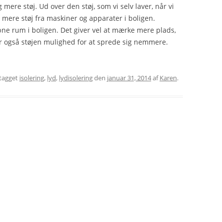
ere støj. Ud over den støj, som vi selv laver, når vi
mere støj fra maskiner og apparater i boligen.
bne rum i boligen. Det giver vel at mærke mere plads,
ver også støjen mulighed for at sprede sig nemmere.
tagget
isolering
,
lyd
,
lydisolering
den
januar 31, 2014
af
Karen
.