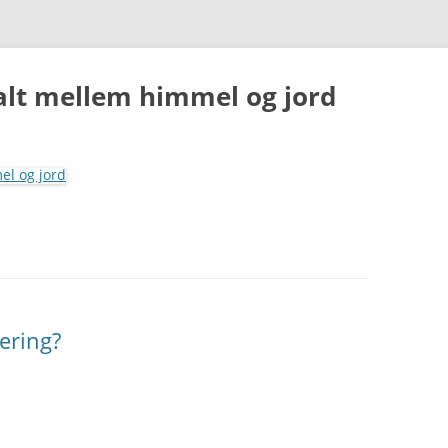
 alt mellem himmel og jord
Hop
til
indhold
ering?