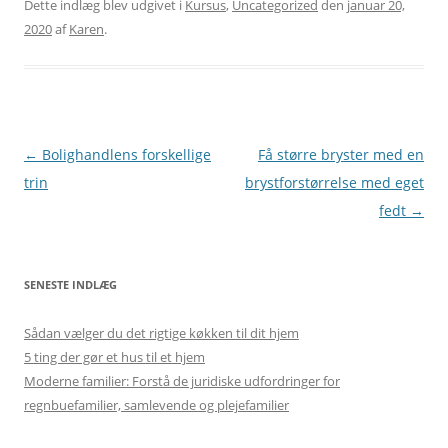
Dette indlæg blev udgivet i
Kursus
,
Uncategorized
den
januar 20,
2020
af
Karen
.
Indlægsnavigation
←
Bolighandlens forskellige
Få større bryster med en
trin
brystforstørrelse med eget
fedt
→
SENESTE INDLÆG
Sådan vælger du det rigtige køkken til dit hjem
5 ting der gør et hus til et hjem
Moderne familier: Forstå de juridiske udfordringer for
regnbuefamilier, samlevende og plejefamilier