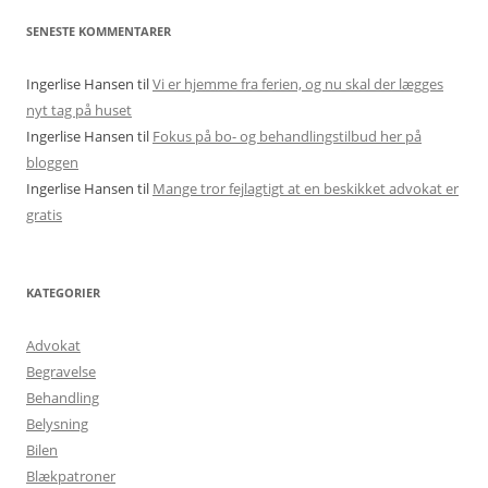
SENESTE KOMMENTARER
Ingerlise Hansen
til
Vi er hjemme fra ferien, og nu skal der lægges
nyt tag på huset
Ingerlise Hansen
til
Fokus på bo- og behandlingstilbud her på
bloggen
Ingerlise Hansen
til
Mange tror fejlagtigt at en beskikket advokat er
gratis
KATEGORIER
Advokat
Begravelse
Behandling
Belysning
Bilen
Blækpatroner