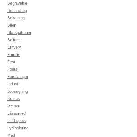
Begravelse
Behandling
Belysning
Bilen
Blækpatroner
Boligen
Erhverv
Familie
Fest
Fodtøj
Forsikringer
Industri
Jobsøgning
Kursus
lamper
Låsesmed
LED spots
Lydisolering
Mad