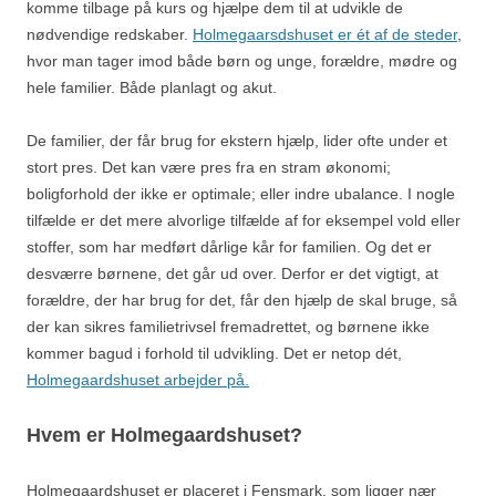
komme tilbage på kurs og hjælpe dem til at udvikle de
nødvendige redskaber.
Holmegaarsdshuset er ét af de steder
,
hvor man tager imod både børn og unge, forældre, mødre og
hele familier. Både planlagt og akut.
De familier, der får brug for ekstern hjælp, lider ofte under et
stort pres. Det kan være pres fra en stram økonomi;
boligforhold der ikke er optimale; eller indre ubalance. I nogle
tilfælde er det mere alvorlige tilfælde af for eksempel vold eller
stoffer, som har medført dårlige kår for familien. Og det er
desværre børnene, det går ud over. Derfor er det vigtigt, at
forældre, der har brug for det, får den hjælp de skal bruge, så
der kan sikres familietrivsel fremadrettet, og børnene ikke
kommer bagud i forhold til udvikling. Det er netop dét,
Holmegaardshuset arbejder på.
Hvem er Holmegaardshuset?
Holmegaardshuset er placeret i Fensmark, som ligger nær