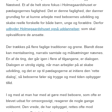
Næstved. Et af de helt store fokus i Holmegaardshuset er
pædagogernes faglighed. Det er denne faglighed, der danner
grundlag for at kunne arbejde med beboernes udvikling og
skabe reelle forskelle for både børn, unge og forældre. Derfor
udbyder Holmegaardshuset også uddannelser,
som skal
opkvalificere de ansatte.
Der trækkes på flere faglige traditioner og grene. Blandt disse
kan mentalisering, narrativ samtale og målsætninger nævnes.
En af de ting, der går igen i flere af tilgangene, er dialogen.
Dialogen er utrolig vigtig, når man arbejder på at skabe
udvikling, og det er op til pædagogerne at initiere den ‘rette
dialog’, så beboerne føler sig trygge og med tiden opbygger
tillid.
I og med at man har med at gøre med beboere, som ofte er
blevet udsat for omsorgssvigt, reagerer de nogle gange
voldsomt. Den vrede, de har opbygget, rettes ofte mod