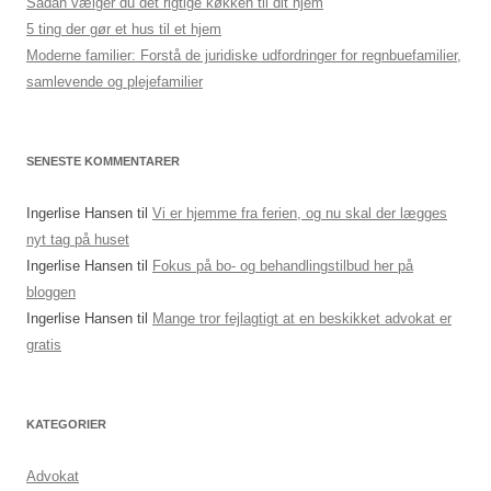
Sådan vælger du det rigtige køkken til dit hjem
5 ting der gør et hus til et hjem
Moderne familier: Forstå de juridiske udfordringer for regnbuefamilier,
samlevende og plejefamilier
SENESTE KOMMENTARER
Ingerlise Hansen
til
Vi er hjemme fra ferien, og nu skal der lægges
nyt tag på huset
Ingerlise Hansen
til
Fokus på bo- og behandlingstilbud her på
bloggen
Ingerlise Hansen
til
Mange tror fejlagtigt at en beskikket advokat er
gratis
KATEGORIER
Advokat