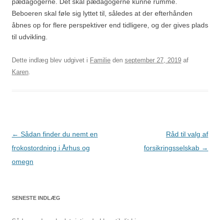
pædagogerne. Det skal pædagogerne kunne rumme.
Beboeren skal føle sig lyttet til, således at der efterhånden
åbnes op for flere perspektiver end tidligere, og der gives plads
til udvikling.
Dette indlæg blev udgivet i
Familie
den
september 27, 2019
af
Karen
.
Indlægsnavigation
←
Sådan finder du nemt en
Råd til valg af
frokostordning i Århus og
forsikringsselskab
→
omegn
SENESTE INDLÆG