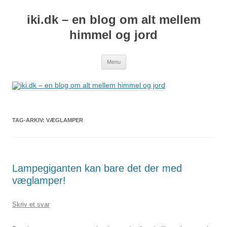
iki.dk – en blog om alt mellem
himmel og jord
Hop
Menu
til
indhold
TAG-ARKIV:
VÆGLAMPER
Lampegiganten kan bare det der med
væglamper!
Skriv et svar