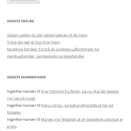
SENESTE INDLÆG
Sådan vælger du det rigtige køkken til dit hjem
5 ting der gør et hus til et hjem
Moderne familier: Forstå de juridiske udfordringer for
regnbuefamilier, samlevende og plejefamilier
SENESTE KOMMENTARER
Ingerlise Hansen
til
Vi er hjemme fra ferien, og nu skal der lægges
nyt tag på huset
Ingerlise Hansen
til
Fokus på bo- og behandlingstilbud her på
bloggen
Ingerlise Hansen
til
Mange tror fejlagtigt at en beskikket advokat er
gratis