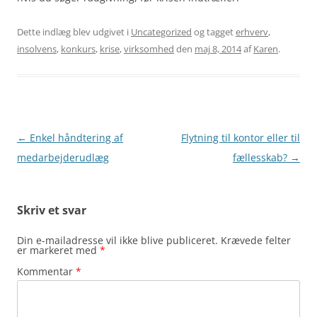
Dette indlæg blev udgivet i
Uncategorized
og tagget
erhverv
,
insolvens
,
konkurs
,
krise
,
virksomhed
den
maj 8, 2014
af
Karen
.
Indlægsnavigation
←
Enkel håndtering af
Flytning til kontor eller til
medarbejderudlæg
fællesskab?
→
Skriv et svar
Din e-mailadresse vil ikke blive publiceret.
Krævede felter
er markeret med
*
Kommentar
*