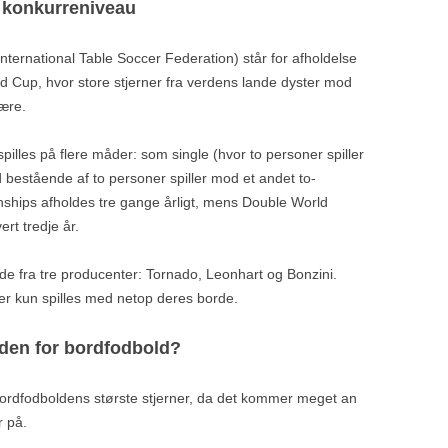
t konkurreniveau
nternational Table Soccer Federation) står for afholdelse
 Cup, hvor store stjerner fra verdens lande dyster mod
ære.
lles på flere måder: som single (hvor to personer spiller
 bestående af to personer spiller mod et andet to-
ships afholdes tre gange årligt, mens Double World
rt tredje år.
de fra tre producenter: Tornado, Leonhart og Bonzini.
der kun spilles med netop deres borde.
nden for bordfodbold?
 bordfodboldens største stjerner, da det kommer meget an
r på.