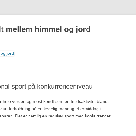
alt mellem himmel og jord
Hop
til
indhold
onal sport på konkurrenceniveau
r hele verden og mest kendt som en fritidsaktivitet blandt
ov underholdning på en kedelig mandag eftermiddag i
rtsbaren. Det er nemlig en regulær sport med konkurrencer,