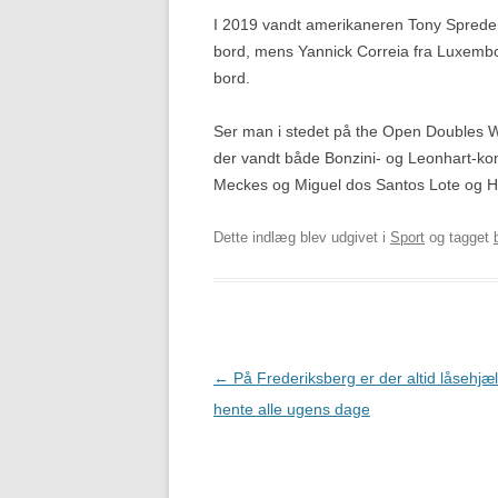
I 2019 vandt amerikaneren Tony Spred
bord, mens Yannick Correia fra Luxemb
bord.
Ser man i stedet på the Open Doubles 
der vandt både Bonzini- og Leonhart-k
Meckes og Miguel dos Santos Lote og H
Dette indlæg blev udgivet i
Sport
og tagget
Indlægsnavigation
←
På Frederiksberg er der altid låsehjæl
hente alle ugens dage