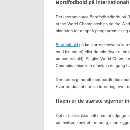
Bordfodbold på international
Det Internationale Bordfodboldforbund (I
af the World Championships og the World
hinanden for at opnå pengepræmier og 
Bord
f
odbold
på konkurrenceniveau kan spi
mod hinanden) eller double (hvor et hold
personershold). Singles World Champion
Championships kun afholdes én gang hve
Der spilles generelt med bordfodboldbor
Hver producent har sin turnering, hvor 
Hvem er de største stjerner i
Det er faktisk ikke helt nemt at udpege
på, hvilken konkret turnering, man kigge