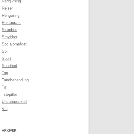
Rådgivning
Rejser
Rengøring
Restaurant
Skønhed
Smykker
Socialområdet
Spil
Sport
Sundhed
Tag
Tandbehandling
Tøj
Træpiller
Uncategorized
Vin
ARKIVER