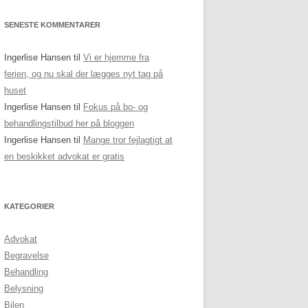
SENESTE KOMMENTARER
Ingerlise Hansen
til
Vi er hjemme fra
ferien, og nu skal der lægges nyt tag på
huset
Ingerlise Hansen
til
Fokus på bo- og
behandlingstilbud her på bloggen
Ingerlise Hansen
til
Mange tror fejlagtigt at
en beskikket advokat er gratis
KATEGORIER
Advokat
Begravelse
Behandling
Belysning
Bilen