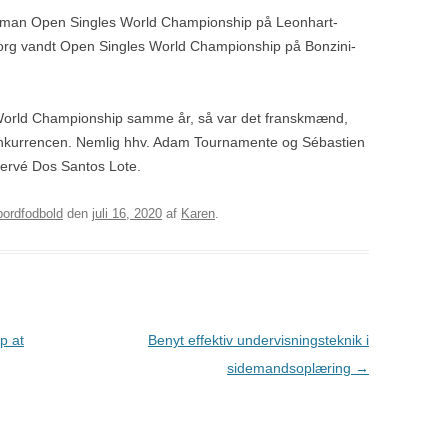
eman Open Singles World Championship på Leonhart-
org vandt Open Singles World Championship på Bonzini-
World Championship samme år, så var det franskmænd,
onkurrencen. Nemlig hhv. Adam Tournamente og Sébastien
ervé Dos Santos Lote.
bordfodbold
den
juli 16, 2020
af
Karen
.
p at
Benyt effektiv undervisningsteknik i
sidemandsoplæring
→